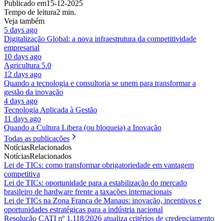
Publicado em
15-12-2025
Tempo de leitura
2 min.
Veja também
5 days ago
Digitalização Global: a nova infraestrutura da competitividade
empresarial
10 days ago
Agricultura 5.0
12 days ago
Quando a tecnologia e consultoria se unem para transformar a
gestão da inovação
4 days ago
Tecnologia Aplicada à Gestão
11 days ago
Quando a Cultura Libera (ou bloqueia) a Inovação
Todas as publicações
Notícias
Relacionados
Notícias
Relacionados
Lei de TICs: como transformar obrigatoriedade em vantagem
competitiva
Lei de TICs: oportunidade para a estabilização do mercado
brasileiro de hardware frente a taxações internacionais
Lei de TICs na Zona Franca de Manaus: inovação, incentivos e
oportunidades estratégicas para a indústria nacional
Resolução CATI nº 1.118/2026 atualiza critérios de credenciamento