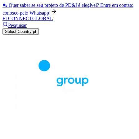
📲 Quer saber se seu projeto de PD&I é elegível? Entre em contato
conosco pelo Whatsapp!
FI CONNECT
GLOBAL
Pesquisar
Select Country
pt