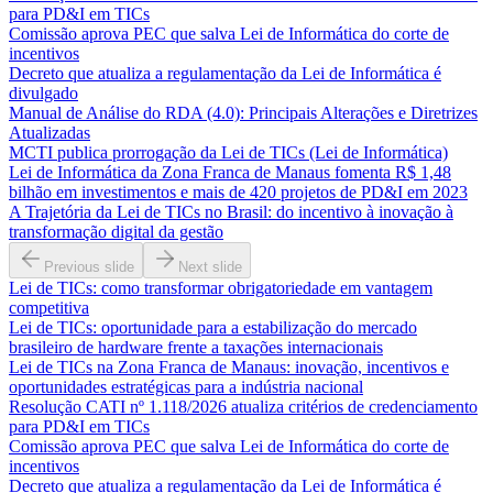
para PD&I em TICs
Comissão aprova PEC que salva Lei de Informática do corte de
incentivos
Decreto que atualiza a regulamentação da Lei de Informática é
divulgado
Manual de Análise do RDA (4.0): Principais Alterações e Diretrizes
Atualizadas
MCTI publica prorrogação da Lei de TICs (Lei de Informática)
Lei de Informática da Zona Franca de Manaus fomenta R$ 1,48
bilhão em investimentos e mais de 420 projetos de PD&I em 2023
A Trajetória da Lei de TICs no Brasil: do incentivo à inovação à
transformação digital da gestão
Previous slide
Next slide
Lei de TICs: como transformar obrigatoriedade em vantagem
competitiva
Lei de TICs: oportunidade para a estabilização do mercado
brasileiro de hardware frente a taxações internacionais
Lei de TICs na Zona Franca de Manaus: inovação, incentivos e
oportunidades estratégicas para a indústria nacional
Resolução CATI nº 1.118/2026 atualiza critérios de credenciamento
para PD&I em TICs
Comissão aprova PEC que salva Lei de Informática do corte de
incentivos
Decreto que atualiza a regulamentação da Lei de Informática é