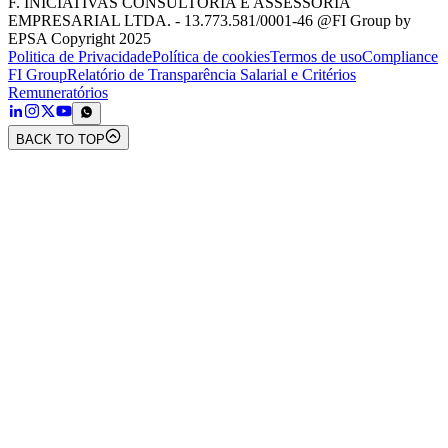
F. INICIATIVAS CONSULTORIA E ASSESSORIA
EMPRESARIAL LTDA. - 13.773.581/0001-46 @FI Group by
EPSA Copyright 2025
Politica de Privacidade
Política de cookies
Termos de uso
Compliance
FI Group
Relatório de Transparência Salarial e Critérios
Remuneratórios
BACK TO TOP