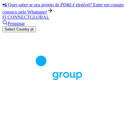
📲 Quer saber se seu projeto de PD&I é elegível? Entre em contato
conosco pelo Whatsapp!
FI CONNECT
GLOBAL
Pesquisar
Select Country
pt