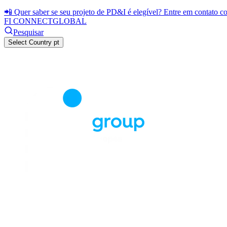
📲 Quer saber se seu projeto de PD&I é elegível? Entre em contato 
FI CONNECT
GLOBAL
Pesquisar
Select Country
pt