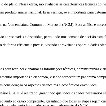
o do pleito. Nessa etapa, são avaliadas as características técnicas do i
e um produto similar nacional. Essa verificação é importante para dete
 item na Nomenclatura Comum do Mercosul (NCM). Essa análise é necessá
 são apresentadas e discutidas, permitindo uma tomada de decisão estraté
o de forma eficiente e precisa, visando aproveitar as oportunidades ofe
os para recolher e analisar as informações técnicas, administrativas e fi
mentos importados é elaborada, visando fornecer um panorama complet
em consideração os aspectos financeiros e econômicos envolvidos.
ifário à SDIC é realizado, garantindo que todos os dados necessários 
o junto ao órgão competente, garantindo que todas as etapas sejam cum
cionadas ao elemento importado ou ao enquadramento do NCM.