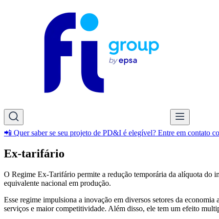
📲 Quer saber se seu projeto de PD&I é elegível? Entre em contato 
Ex-tarifário
O Regime Ex-Tarifário permite a redução temporária da alíquota do 
equivalente nacional em produção.
Esse regime impulsiona a inovação em diversos setores da economia a
serviços e maior competitividade. Além disso, ele tem um efeito mult