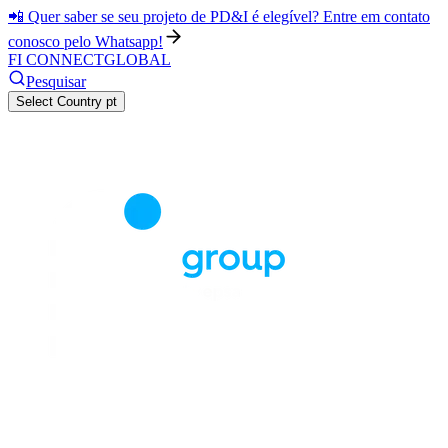
📲 Quer saber se seu projeto de PD&I é elegível? Entre em contato
conosco pelo Whatsapp!
FI CONNECT
GLOBAL
Pesquisar
Select Country
pt