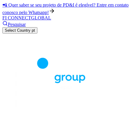
📲 Quer saber se seu projeto de PD&I é elegível? Entre em contato
conosco pelo Whatsapp!
FI CONNECT
GLOBAL
Pesquisar
Select Country
pt