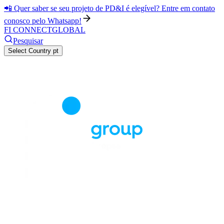
📲 Quer saber se seu projeto de PD&I é elegível? Entre em contato
conosco pelo Whatsapp!
FI CONNECT
GLOBAL
Pesquisar
Select Country
pt