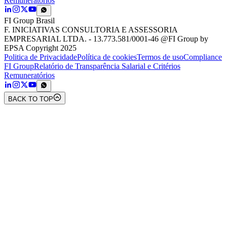
Remuneratórios
FI Group Brasil
F. INICIATIVAS CONSULTORIA E ASSESSORIA
EMPRESARIAL LTDA. - 13.773.581/0001-46 @FI Group by
EPSA Copyright 2025
Politica de Privacidade
Política de cookies
Termos de uso
Compliance
FI Group
Relatório de Transparência Salarial e Critérios
Remuneratórios
BACK TO TOP