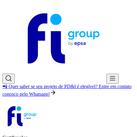
📲 Quer saber se seu projeto de PD&I é elegível? Entre em contato
conosco pelo Whatsapp!