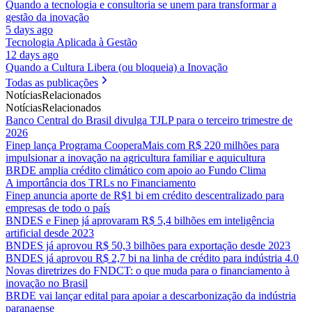
Quando a tecnologia e consultoria se unem para transformar a
gestão da inovação
5 days ago
Tecnologia Aplicada à Gestão
12 days ago
Quando a Cultura Libera (ou bloqueia) a Inovação
Todas as publicações
Notícias
Relacionados
Notícias
Relacionados
Banco Central do Brasil divulga TJLP para o terceiro trimestre de
2026
Finep lança Programa CooperaMais com R$ 220 milhões para
impulsionar a inovação na agricultura familiar e aquicultura
BRDE amplia crédito climático com apoio ao Fundo Clima
A importância dos TRLs no Financiamento
Finep anuncia aporte de R$1 bi em crédito descentralizado para
empresas de todo o país
BNDES e Finep já aprovaram R$ 5,4 bilhões em inteligência
artificial desde 2023
BNDES já aprovou R$ 50,3 bilhões para exportação desde 2023
BNDES já aprovou R$ 2,7 bi na linha de crédito para indústria 4.0
Novas diretrizes do FNDCT: o que muda para o financiamento à
inovação no Brasil
BRDE vai lançar edital para apoiar a descarbonização da indústria
paranaense