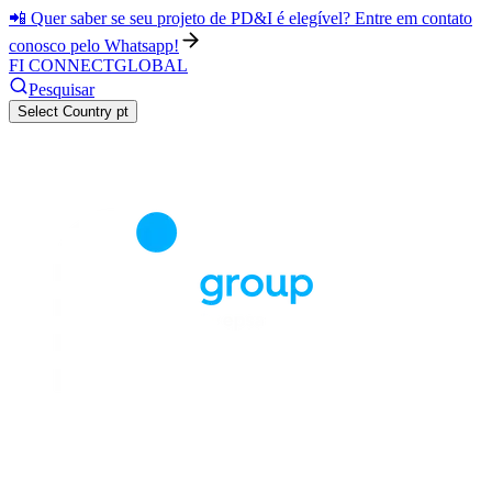
📲 Quer saber se seu projeto de PD&I é elegível? Entre em contato
conosco pelo Whatsapp!
FI CONNECT
GLOBAL
Pesquisar
Select Country
pt