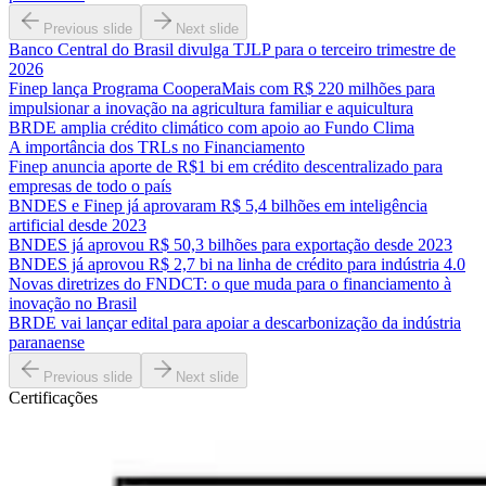
Previous slide
Next slide
Banco Central do Brasil divulga TJLP para o terceiro trimestre de
2026
Finep lança Programa CooperaMais com R$ 220 milhões para
impulsionar a inovação na agricultura familiar e aquicultura
BRDE amplia crédito climático com apoio ao Fundo Clima
A importância dos TRLs no Financiamento
Finep anuncia aporte de R$1 bi em crédito descentralizado para
empresas de todo o país
BNDES e Finep já aprovaram R$ 5,4 bilhões em inteligência
artificial desde 2023
BNDES já aprovou R$ 50,3 bilhões para exportação desde 2023
BNDES já aprovou R$ 2,7 bi na linha de crédito para indústria 4.0
Novas diretrizes do FNDCT: o que muda para o financiamento à
inovação no Brasil
BRDE vai lançar edital para apoiar a descarbonização da indústria
paranaense
Previous slide
Next slide
Certificações