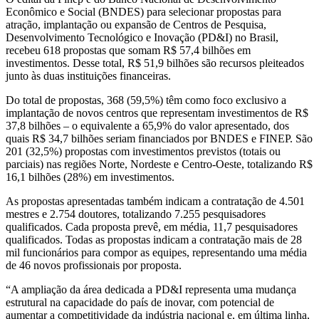
Econômico e Social (BNDES) para selecionar propostas para
atração, implantação ou expansão de Centros de Pesquisa,
Desenvolvimento Tecnológico e Inovação (PD&I) no Brasil,
recebeu 618 propostas que somam R$ 57,4 bilhões em
investimentos. Desse total, R$ 51,9 bilhões são recursos pleiteados
junto às duas instituições financeiras.
Do total de propostas, 368 (59,5%) têm como foco exclusivo a
implantação de novos centros que representam investimentos de R$
37,8 bilhões – o equivalente a 65,9% do valor apresentado, dos
quais R$ 34,7 bilhões seriam financiados por BNDES e FINEP. São
201 (32,5%) propostas com investimentos previstos (totais ou
parciais) nas regiões Norte, Nordeste e Centro-Oeste, totalizando R$
16,1 bilhões (28%) em investimentos.
As propostas apresentadas também indicam a contratação de 4.501
mestres e 2.754 doutores, totalizando 7.255 pesquisadores
qualificados. Cada proposta prevê, em média, 11,7 pesquisadores
qualificados. Todas as propostas indicam a contratação mais de 28
mil funcionários para compor as equipes, representando uma média
de 46 novos profissionais por proposta.
“A ampliação da área dedicada a PD&I representa uma mudança
estrutural na capacidade do país de inovar, com potencial de
aumentar a competitividade da indústria nacional e, em última linha,