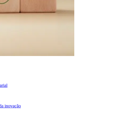
arial
 da inovação