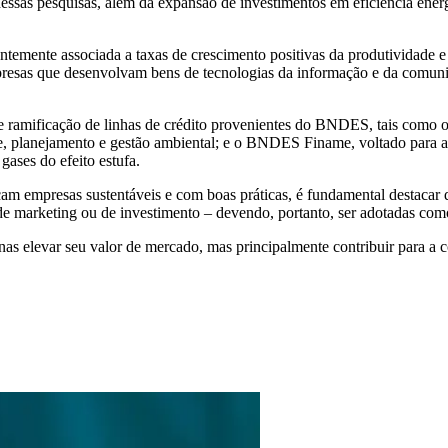
s dessas pesquisas, além da expansão de investimentos em eficiência ene
entemente associada a taxas de crescimento positivas da produtividade
resas que desenvolvam bens de tecnologias da informação e da comunic
ramificação de linhas de crédito provenientes do BNDES, tais como o
de, planejamento e gestão ambiental; e o BNDES Finame, voltado para 
gases do efeito estufa.
cam empresas sustentáveis e com boas práticas, é fundamental destac
de marketing ou de investimento – devendo, portanto, ser adotadas como 
as elevar seu valor de mercado, mas principalmente contribuir para a c