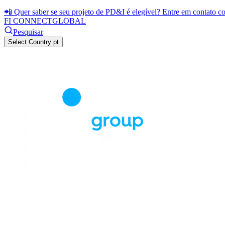
📲 Quer saber se seu projeto de PD&I é elegível? Entre em contato 
FI CONNECT
GLOBAL
Pesquisar
Select Country
pt