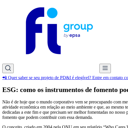
📲 Quer saber se seu projeto de PD&I é elegível? Entre em contato 
ESG: como os instrumentos de fomento po
Não é de hoje que o mundo corporativo vem se preocupando com medida
atividade econômica em relação ao meio ambiente e que, ao mesmo tem
dedicadas a este fim e que precisam ser melhor fomentadas no nosso 
fomento que podem contribuir com essa demanda.
O conceito, criado em 2004 pela ONU em seu relatório “Who Cares Win