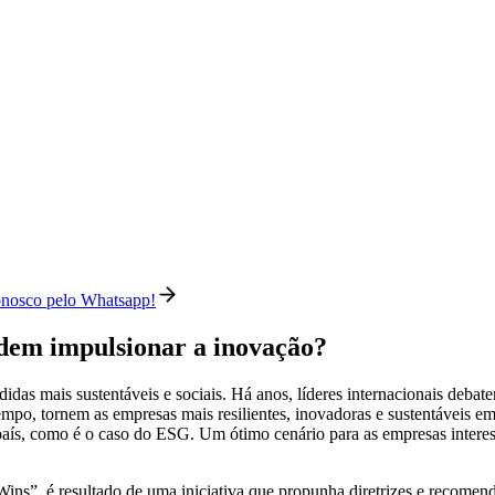
conosco pelo Whatsapp!
dem impulsionar a inovação?
s mais sustentáveis e sociais. Há anos, líderes internacionais debate
po, tornem as empresas mais resilientes, inovadoras e sustentáveis em
país, como é o caso do ESG. Um ótimo cenário para as empresas interess
s”, é resultado de uma iniciativa que propunha diretrizes e recomend