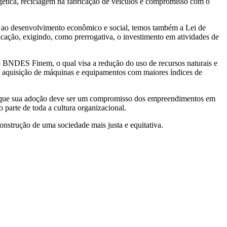
rgética, reciclagem na fabricação de veículos e compromisso com o
 e ao desenvolvimento econômico e social, temos também a Lei de
ação, exigindo, como prerrogativa, o investimento em atividades de
 BNDES Finem, o qual visa a redução do uso de recursos naturais e
a aquisição de máquinas e equipamentos com maiores índices de
ar que sua adoção deve ser um compromisso dos empreendimentos em
parte de toda a cultura organizacional.
onstrução de uma sociedade mais justa e equitativa.