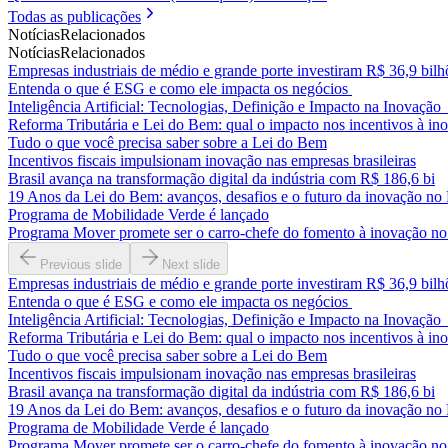
Todas as publicações
Notícias
Relacionados
Notícias
Relacionados
Empresas industriais de médio e grande porte investiram R$ 36,9 b
Entenda o que é ESG e como ele impacta os negócios
Inteligência Artificial: Tecnologias, Definição e Impacto na Inovaçã
Reforma Tributária e Lei do Bem: qual o impacto nos incentivos à in
Tudo o que você precisa saber sobre a Lei do Bem
Incentivos fiscais impulsionam inovação nas empresas brasileiras
Brasil avança na transformação digital da indústria com R$ 186,6 bi
19 Anos da Lei do Bem: avanços, desafios e o futuro da inovação no 
Programa de Mobilidade Verde é lançado
Programa Mover promete ser o carro-chefe do fomento à inovação no
Previous slide
Next slide
Empresas industriais de médio e grande porte investiram R$ 36,9 b
Entenda o que é ESG e como ele impacta os negócios
Inteligência Artificial: Tecnologias, Definição e Impacto na Inovaçã
Reforma Tributária e Lei do Bem: qual o impacto nos incentivos à in
Tudo o que você precisa saber sobre a Lei do Bem
Incentivos fiscais impulsionam inovação nas empresas brasileiras
Brasil avança na transformação digital da indústria com R$ 186,6 bi
19 Anos da Lei do Bem: avanços, desafios e o futuro da inovação no 
Programa de Mobilidade Verde é lançado
Programa Mover promete ser o carro-chefe do fomento à inovação no