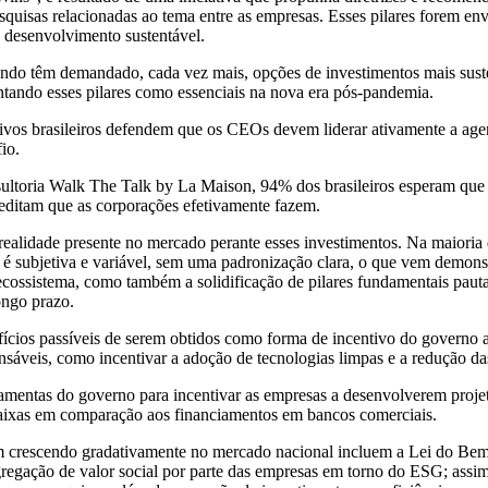
squisas relacionadas ao tema entre as empresas. Esses pilares forem envi
o desenvolvimento sustentável.
mundo têm demandado, cada vez mais, opções de investimentos mais sust
ntando esses pilares como essenciais na nova era pós-pandemia.
ivos brasileiros defendem que os CEOs devem liderar ativamente a ag
io.
ultoria Walk The Talk by La Maison, 94% dos brasileiros esperam que 
editam que as corporações efetivamente fazem.
realidade presente no mercado perante esses investimentos. Na maioria 
é subjetiva e variável, sem uma padronização clara, o que vem demonst
cossistema, como também a solidificação de pilares fundamentais pautad
ongo prazo.
ícios passíveis de serem obtidos como forma de incentivo do governo 
nsáveis, como incentivar a adoção de tecnologias limpas e a redução das
amentas do governo para incentivar as empresas a desenvolverem proje
aixas em comparação aos financiamentos em bancos comerciais.
m crescendo gradativamente no mercado nacional incluem a Lei do Bem,
gação de valor social por parte das empresas em torno do ESG; assi