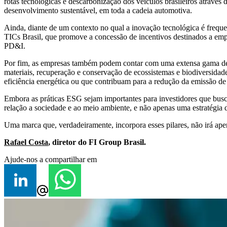
rotas tecnológicas e descarbonização dos veículos brasileiros atravé
desenvolvimento sustentável, em toda a cadeia automotiva.
Ainda, diante de um contexto no qual a inovação tecnológica é frequ
TICs Brasil, que promove a concessão de incentivos destinados a emp
PD&I.
Por fim, as empresas também podem contar com uma extensa gama de 
materiais, recuperação e conservação de ecossistemas e biodiversida
eficiência energética ou que contribuam para a redução da emissão de 
Embora as práticas ESG sejam importantes para investidores que bus
relação a sociedade e ao meio ambiente, e não apenas uma estratégia 
Uma marca que, verdadeiramente, incorpora esses pilares, não irá apen
Rafael Costa
, diretor do FI Group Brasil.
Ajude-nos a compartilhar em