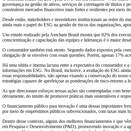
governança na gestão de ativos, serviços de corretagem de títulos e pe
construírem mercados financeiros mais fortes e resilientes por meio d
Desde então, stakeholders e investidores institucionais ao redor do 
ainda mais o papel do ESG na gestão de riscos das organizações, apo
Um estudo realizado pela Amcham Brasil mostra que 82% dos execut
conscientização e capacitação das equipes e lideranças é o maior desaf
O consumidor também está atento. Segundo dados expostos pela cons
obrigação de se envolver com essas questões. Porém, apenas 17% acr
Há uma nítida e imensa lacuna entre a expectativa do consumidor e a 
informações em ESG. No Brasil, inclusive, a avaliação do ESG ainda 
essas responsabilidades, não apenas visando a conservação do nosso e
estratégias capazes de aperfeiçoar as ponderações de risco-retorno a l
As que direcionam esforços nessas ações são contempladas com benef
obviamente, do intuito de promover práticas mais sustentáveis e respo
O financiamento público para inovação é uma dessas importantes ferr
por meio de empréstimos públicos subvencionados, com taxas mais b
Dentro desse contexto, alguns dos melhores financiamentos e que vê
em Pesquisa e Desenvolvimento (P&D), promovendo inovação e a agre