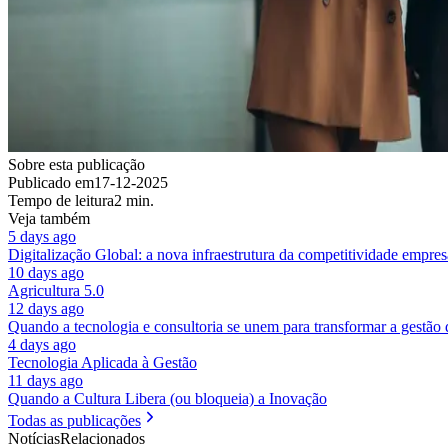
Sobre esta publicação
Publicado em
17-12-2025
Tempo de leitura
2 min.
Veja também
5 days ago
Digitalização Global: a nova infraestrutura da competitividade empres
10 days ago
Agricultura 5.0
12 days ago
Quando a tecnologia e consultoria se unem para transformar a gestão
4 days ago
Tecnologia Aplicada à Gestão
11 days ago
Quando a Cultura Libera (ou bloqueia) a Inovação
Todas as publicações
Notícias
Relacionados