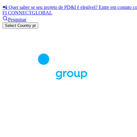
📲 Quer saber se seu projeto de PD&I é elegível? Entre em contato 
FI CONNECT
GLOBAL
Pesquisar
Select Country
pt