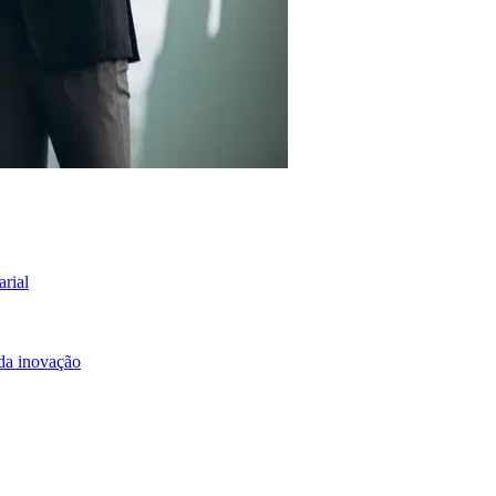
arial
 da inovação