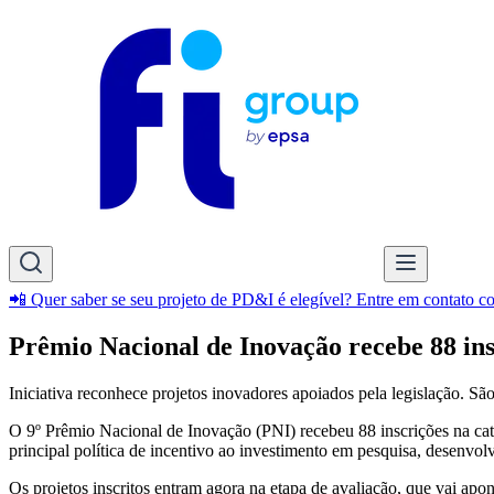
📲 Quer saber se seu projeto de PD&I é elegível? Entre em contato 
Prêmio Nacional de Inovação recebe 88 in
Iniciativa reconhece projetos inovadores apoiados pela legislação. S
O 9º Prêmio Nacional de Inovação (PNI) recebeu 88 inscrições na ca
principal política de incentivo ao investimento em pesquisa, desenvo
Os projetos inscritos entram agora na etapa de avaliação, que vai ap