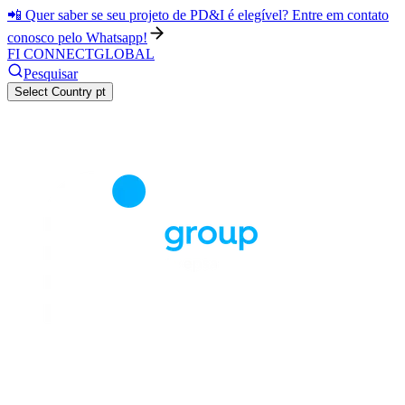
📲 Quer saber se seu projeto de PD&I é elegível? Entre em contato
conosco pelo Whatsapp!
FI CONNECT
GLOBAL
Pesquisar
Select Country
pt