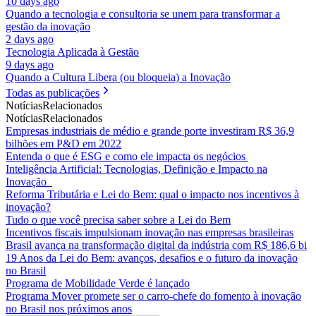
10 days ago
Quando a tecnologia e consultoria se unem para transformar a
gestão da inovação
2 days ago
Tecnologia Aplicada à Gestão
9 days ago
Quando a Cultura Libera (ou bloqueia) a Inovação
Todas as publicações
Notícias
Relacionados
Notícias
Relacionados
Empresas industriais de médio e grande porte investiram R$ 36,9
bilhões em P&D em 2022
Entenda o que é ESG e como ele impacta os negócios
Inteligência Artificial: Tecnologias, Definição e Impacto na
Inovação
Reforma Tributária e Lei do Bem: qual o impacto nos incentivos à
inovação?
Tudo o que você precisa saber sobre a Lei do Bem
Incentivos fiscais impulsionam inovação nas empresas brasileiras
Brasil avança na transformação digital da indústria com R$ 186,6 bi
19 Anos da Lei do Bem: avanços, desafios e o futuro da inovação
no Brasil
Programa de Mobilidade Verde é lançado
Programa Mover promete ser o carro-chefe do fomento à inovação
no Brasil nos próximos anos