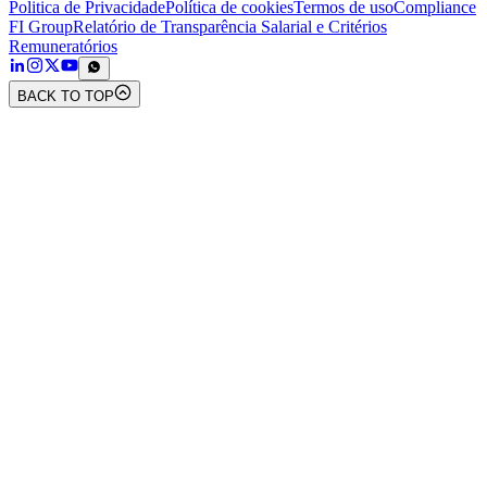
Politica de Privacidade
Política de cookies
Termos de uso
Compliance
FI Group
Relatório de Transparência Salarial e Critérios
Remuneratórios
BACK TO TOP