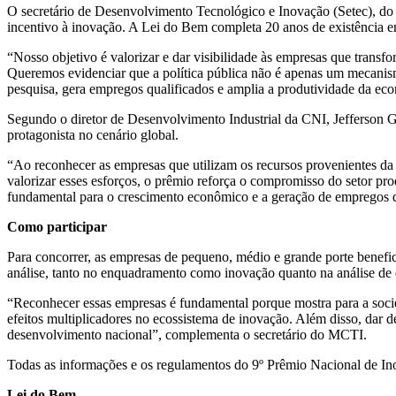
O secretário de Desenvolvimento Tecnológico e Inovação (Setec), do 
incentivo à inovação. A Lei do Bem completa 20 anos de existência 
“Nosso objetivo é valorizar e dar visibilidade às empresas que transf
Queremos evidenciar que a política pública não é apenas um mecanis
pesquisa, gera empregos qualificados e amplia a produtividade da econ
Segundo o diretor de Desenvolvimento Industrial da CNI, Jefferson G
protagonista no cenário global.
“Ao reconhecer as empresas que utilizam os recursos provenientes da
valorizar esses esforços, o prêmio reforça o compromisso do setor pr
fundamental para o crescimento econômico e a geração de empregos d
Como participar
Para concorrer, as empresas de pequeno, médio e grande porte benef
análise, tanto no enquadramento como inovação quanto na análise de d
“Reconhecer essas empresas é fundamental porque mostra para a socied
efeitos multiplicadores no ecossistema de inovação. Além disso, dar d
desenvolvimento nacional”, complementa o secretário do MCTI.
Todas as informações e os regulamentos do 9º Prêmio Nacional de In
Lei do Bem