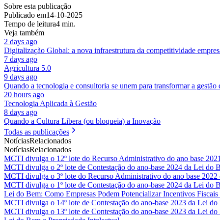
Sobre esta publicação
Publicado em
14-10-2025
Tempo de leitura
4 min.
Veja também
2 days ago
Digitalização Global: a nova infraestrutura da competitividade empres
7 days ago
Agricultura 5.0
9 days ago
Quando a tecnologia e consultoria se unem para transformar a gestão
20 hours ago
Tecnologia Aplicada à Gestão
8 days ago
Quando a Cultura Libera (ou bloqueia) a Inovação
Todas as publicações
Notícias
Relacionados
Notícias
Relacionados
MCTI divulga o 12º lote do Recurso Administrativo do ano base 202
MCTI divulga o 2º lote de Contestação do ano-base 2024 da Lei do
MCTI divulga o 3º lote do Recurso Administrativo do ano base 2022
MCTI divulga o 1º lote de Contestação do ano-base 2024 da Lei do
Lei do Bem: Como Empresas Podem Potencializar Incentivos Fiscais 
MCTI divulga o 14º lote de Contestação do ano-base 2023 da Lei d
MCTI divulga o 13º lote de Contestação do ano-base 2023 da Lei d