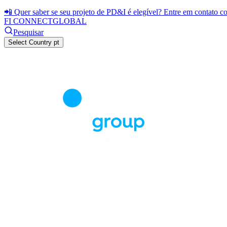
📲 Quer saber se seu projeto de PD&I é elegível? Entre em contato 
FI CONNECT
GLOBAL
Pesquisar
Select Country
pt