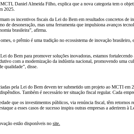
MCTI, Daniel Almeida Filho, explica que a nova categoria tem o objeti
em 2025.
ormam os incentivos fiscais da Lei do Bem em resultados concretos de i
mo de desoneração, mas uma ferramenta que impulsiona avanços tecnoló
omia brasileira”, afirma.
omes, o prêmio é uma tradição no ecossistema de inovação brasileiro, 
 Lei do Bem para promover soluções inovadoras, estamos fortalecendo 
odutivo com a modernização da indústria nacional, promovendo uma cult
e qualidade”, disse.
iciadas pela Lei do Bem devem ter submetido um projeto ao MCTI em 20
ispêndios. Também é necessário ter situação fiscal regular. Cada empr
ade que os investimentos públicos, via renúncia fiscal, têm retornos r
estaque a esses casos de sucesso inspira outras empresas a aderirem à 
ovação estão disponíveis no
site.