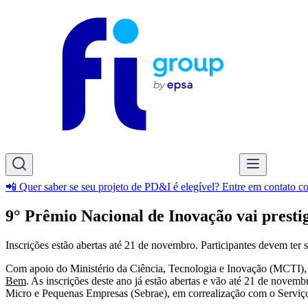
📲 Quer saber se seu projeto de PD&I é elegível? Entre em contato 
9° Prêmio Nacional de Inovação vai presti
Inscrições estão abertas até 21 de novembro. Participantes devem te
Com apoio do Ministério da Ciência, Tecnologia e Inovação (MCTI), 
Bem
. As inscrições deste ano já estão abertas e vão até 21 de nove
Micro e Pequenas Empresas (Sebrae), em correalização com o Serviço 