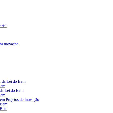
arial
 da inovação
1 da Lei do Bem
 Bem
 da Lei do Bem
 Bem
em Projetos de Inovação
o Bem
o Bem