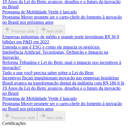
19 Anos da Lei do Bem: avanços, desafios e o futuro da inovação
no Brasil
Programa de Mobilidade Verde é lançado
Programa Mover promete ser o carro-chefe do fomento à inovação
no Brasil nos próximos anos
Previous slide
Next slide
Empresas industriais de médio e grande porte investiram R$ 36,9
bilhões em P&D em 2022
Entenda o que é ESG e como ele impacta os negócios
Inteligência Artificial: Tecnologias, Definição e Impacto na
Inovação
Reforma Tributária e Lei do Bem: qual o impacto nos incentivos à
inovação?
Tudo o que você precisa saber sobre a Lei do Bem
Incentivos fiscais impulsionam inovação nas empresas brasileiras
Brasil avança na transformação digital da indústria com R$ 186,6 bi
19 Anos da Lei do Bem: avanços, desafios e o futuro da inovação
no Brasil
Programa de Mobilidade Verde é lançado
Programa Mover promete ser o carro-chefe do fomento à inovação
no Brasil nos próximos anos
Previous slide
Next slide
Certificações