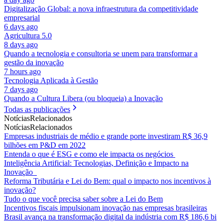
Digitalização Global: a nova infraestrutura da competitividade
empresarial
6 days ago
Agricultura 5.0
8 days ago
Quando a tecnologia e consultoria se unem para transformar a
gestão da inovação
7 hours ago
Tecnologia Aplicada à Gestão
7 days ago
Quando a Cultura Libera (ou bloqueia) a Inovação
Todas as publicações
Notícias
Relacionados
Notícias
Relacionados
Empresas industriais de médio e grande porte investiram R$ 36,9
bilhões em P&D em 2022
Entenda o que é ESG e como ele impacta os negócios
Inteligência Artificial: Tecnologias, Definição e Impacto na
Inovação
Reforma Tributária e Lei do Bem: qual o impacto nos incentivos à
inovação?
Tudo o que você precisa saber sobre a Lei do Bem
Incentivos fiscais impulsionam inovação nas empresas brasileiras
Brasil avança na transformação digital da indústria com R$ 186,6 bi