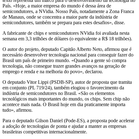
texto representa um marco para o desenvolvimento da tecnologia no
País. «Hoje, a maior empresa do mundo é dessa área de
semicondutores, a NVidia. Nosso País, notadamente a Zona Franca
de Manaus, onde se concentra a maior parte da indústria de
semicondutores, também se prepara para estes desafios», disse.
A fabricante de chips e semicondutores NVidia foi avaliada nesta
semana em 3,3 trilhões de dólares (o equivalente a R$ 18 trilhões).
O autor do projeto, deputado Capitão Alberto Neto, afirmou que é
necessário desenvolver tecnologia nacional para conseguir fazer do
Brasil um país de primeiro mundo. «Quando a gente só compra
tecnologia, não consegue trazer grandes avanços na geração de
emprego e renda e na melhoria do povo», declarou.
O deputado Vitor Lippi (PSDB-SP), autor de proposta que tramita
em conjunto (PL 719/24), também elogiou o favorecimento da
indústria de semicondutores no Brasil. «São os elementos
tecnológicos mais importantes do mundo, os chips. Sem chip não
acontece mais nada. O Brasil hoje em dia praticamente importa
tudo», afirmou.
Para o deputado Gilson Daniel (Pode-ES), a proposta pode acelerar
a adoção de tecnologias de ponta e ajudar a manter as empresas
brasileiras competitivas internacionalmente.