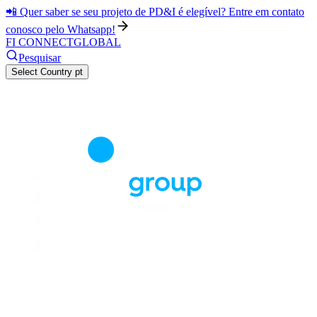
📲 Quer saber se seu projeto de PD&I é elegível? Entre em contato
conosco pelo Whatsapp!
FI CONNECT
GLOBAL
Pesquisar
Select Country
pt