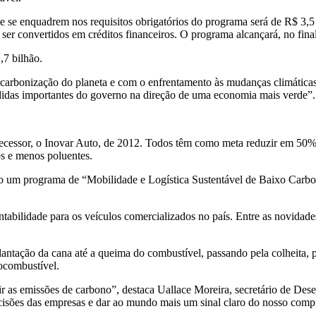
 e se enquadrem nos requisitos obrigatórios do programa será de R$ 3,
er convertidos em créditos financeiros. O programa alcançará, no final
,7 bilhão.
carbonização do planeta e com o enfrentamento às mudanças climáticas”
medidas importantes do governo na direção de uma economia mais verde”.
ecessor, o Inovar Auto, de 2012. Todos têm como meta reduzir em 50% 
os e menos poluentes.
mo um programa de “Mobilidade e Logística Sustentável de Baixo Carbo
abilidade para os veículos comercializados no país. Entre as novidade
antação da cana até a queima do combustível, passando pela colheita, 
iocombustível.
dir as emissões de carbono”, destaca Uallace Moreira, secretário de D
decisões das empresas e dar ao mundo mais um sinal claro do nosso com