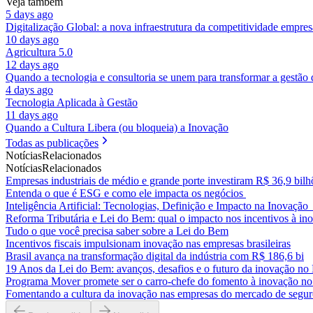
Veja também
5 days ago
Digitalização Global: a nova infraestrutura da competitividade empres
10 days ago
Agricultura 5.0
12 days ago
Quando a tecnologia e consultoria se unem para transformar a gestão
4 days ago
Tecnologia Aplicada à Gestão
11 days ago
Quando a Cultura Libera (ou bloqueia) a Inovação
Todas as publicações
Notícias
Relacionados
Notícias
Relacionados
Empresas industriais de médio e grande porte investiram R$ 36,9 b
Entenda o que é ESG e como ele impacta os negócios
Inteligência Artificial: Tecnologias, Definição e Impacto na Inovaçã
Reforma Tributária e Lei do Bem: qual o impacto nos incentivos à in
Tudo o que você precisa saber sobre a Lei do Bem
Incentivos fiscais impulsionam inovação nas empresas brasileiras
Brasil avança na transformação digital da indústria com R$ 186,6 bi
19 Anos da Lei do Bem: avanços, desafios e o futuro da inovação no 
Programa Mover promete ser o carro-chefe do fomento à inovação no
Fomentando a cultura da inovação nas empresas do mercado de segur