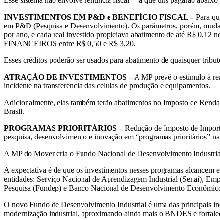
Esse sistema não envolve renúncia fiscal – já que uns pagarão abaixo
INVESTIMENTOS EM P&D e BENEFÍCIO FISCAL –
Para que
em P&D (Pesquisa e Desenvolvimento). Os parâmetros, porém, mudar
por ano, e cada real investido propiciava abatimento de até R$ 0,12
FINANCEIROS entre R$ 0,50 e R$ 3,20.
Esses créditos poderão ser usados para abatimento de quaisquer tribut
ATRAÇÃO DE INVESTIMENTOS –
A MP prevê o estímulo à real
incidente na transferência das células de produção e equipamentos.
Adicionalmente, elas também terão abatimentos no Imposto de Renda d
Brasil.
PROGRAMAS PRIORITÁRIOS –
Redução de Imposto de Importa
pesquisa, desenvolvimento e inovação em “programas prioritár
A MP do Mover cria o Fundo Nacional de Desenvolvimento Industria
A expectativa é de que os investimentos nesses programas alcancem 
entidades: Serviço Nacional de Aprendizagem Industrial (Senai), Emp
Pesquisa (Fundep) e Banco Nacional de Desenvolvimento Econômic
O novo Fundo de Desenvolvimento Industrial é uma das principais ino
modernização industrial, aproximando ainda mais o BNDES e fortalece