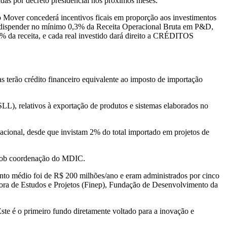
idas por decreto presidencial nos próximos meses.
o Mover concederá incentivos ficais em proporção aos investimentos
e dispender no mínimo 0,3% da Receita Operacional Bruta em P&D,
% da receita, e cada real investido dará direito a CRÉDITOS
as terão crédito financeiro equivalente ao imposto de importação
L), relativos à exportação de produtos e sistemas elaborados no
cional, desde que invistam 2% do total importado em projetos de
 sob coordenação do MDIC.
nto médio foi de R$ 200 milhões/ano e eram administrados por cinco
adora de Estudos e Projetos (Finep), Fundação de Desenvolvimento da
te é o primeiro fundo diretamente voltado para a inovação e