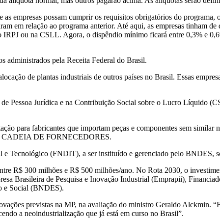
 da alíquota normal, mas outros pagarão acima. As alíquotas serão defin
 as empresas possam cumprir os requisitos obrigatórios do programa, 
am em relação ao programa anterior. Até aqui, as empresas tinham d
 no IRPJ ou na CSLL. Agora, o dispêndio mínimo ficará entre 0,3% e 0,6
os administrados pela Receita Federal do Brasil.
ocação de plantas industriais de outros países no Brasil. Essas empres
e Pessoa Jurídica e na Contribuição Social sobre o Lucro Líquido (CSL
ção para fabricantes que importam peças e componentes sem similar na
ios” na CADEIA DE FORNECEDORES.
l e Tecnológico (FNDIT), a ser instituído e gerenciado pelo BNDES,
entre R$ 300 milhões e R$ 500 milhões/ano. No Rota 2030, o investime
resa Brasileira de Pesquisa e Inovação Industrial (Emprapii), Financi
o e Social (BNDES).
vações previstas na MP, na avaliação do ministro Geraldo Alckmin. “Es
ndo a neoindustrialização que já está em curso no Brasil”.