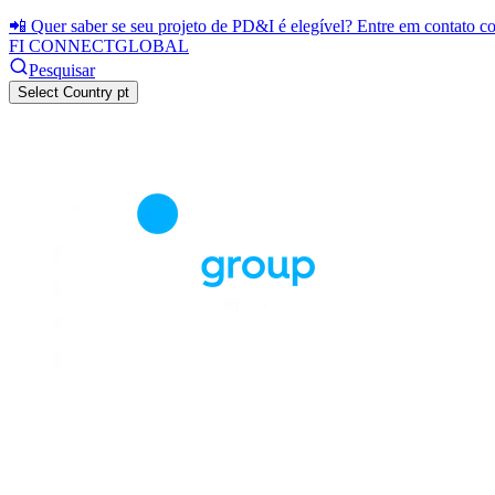
📲 Quer saber se seu projeto de PD&I é elegível? Entre em contato 
FI CONNECT
GLOBAL
Pesquisar
Select Country
pt