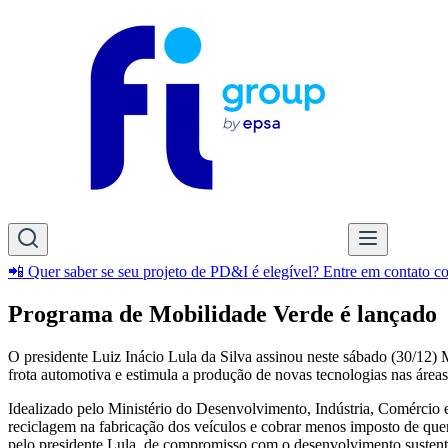
📲 Quer saber se seu projeto de PD&I é elegível? Entre em contato 
Programa de Mobilidade Verde é lançado
O presidente Luiz Inácio Lula da Silva assinou neste sábado (30/12)
frota automotiva e estimula a produção de novas tecnologias nas área
Idealizado pelo Ministério do Desenvolvimento, Indústria, Comércio 
reciclagem na fabricação dos veículos e cobrar menos imposto de quem
pelo presidente Lula, de compromisso com o desenvolvimento sustent