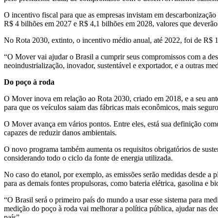
O incentivo fiscal para que as empresas invistam em descarbonização
R$ 4 bilhões em 2027 e R$ 4,1 bilhões em 2028, valores que deverão s
No Rota 2030, extinto, o incentivo médio anual, até 2022, foi de R$ 1
“O Mover vai ajudar o Brasil a cumprir seus compromissos com a des
neoindustrialização, inovador, sustentável e exportador, e a outras 
Do poço à roda
O Mover inova em relação ao Rota 2030, criado em 2018, e a seu ant
para que os veículos saiam das fábricas mais econômicos, mais segur
O Mover avança em vários pontos. Entre eles, está sua definição co
capazes de reduzir danos ambientais.
O novo programa também aumenta os requisitos obrigatórios de sustent
considerando todo o ciclo da fonte de energia utilizada.
No caso do etanol, por exemplo, as emissões serão medidas desde a pl
para as demais fontes propulsoras, como bateria elétrica, gasolina e b
“O Brasil será o primeiro país do mundo a usar esse sistema para me
medição do poço à roda vai melhorar a política pública, ajudar nas 
país”.