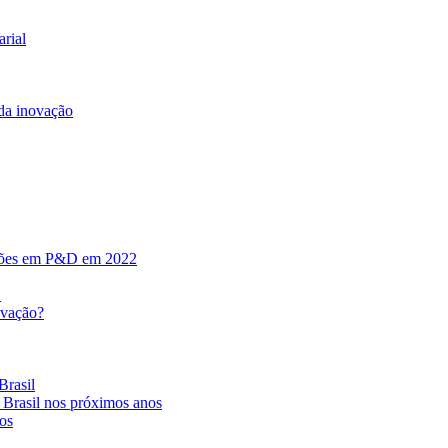
arial
 da inovação
ilhões em P&D em 2022
o
ovação?
Brasil
 Brasil nos próximos anos
os