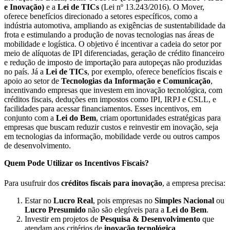
e Inovação)
e a
Lei de TICs
(Lei nº 13.243/2016). O Mover,
oferece benefícios direcionado a setores específicos, como a
indústria automotiva, ampliando as exigências de sustentabilidade da
frota e estimulando a produção de novas tecnologias nas áreas de
mobilidade e logística. O objetivo é incentivar a cadeia do setor por
meio de alíquotas de IPI diferenciadas, geração de crédito financeiro
e redução de imposto de importação para autopeças não produzidas
no país. Já a
Lei de TICs
, por exemplo, oferece benefícios fiscais e
apoio ao setor de
Tecnologias da Informação e Comunicação
,
incentivando empresas que investem em inovação tecnológica, com
créditos fiscais, deduções em impostos como IPI, IRPJ e CSLL, e
facilidades para acessar financiamentos. Esses incentivos, em
conjunto com a
Lei do Bem
, criam oportunidades estratégicas para
empresas que buscam reduzir custos e reinvestir em inovação, seja
em tecnologias da informação, mobilidade verde ou outros campos
de desenvolvimento.
Quem Pode Utilizar os Incentivos Fiscais?
Para usufruir dos
créditos fiscais para inovação
, a empresa precisa:
Estar no
Lucro Real
, pois empresas no
Simples Nacional
ou
Lucro Presumido
não são elegíveis para a
Lei do Bem
.
Investir em projetos de
Pesquisa & Desenvolvimento
que
atendam aos critérios de
inovação tecnológica
.