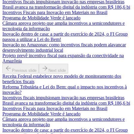
Incentivos fiscais impulsionam inovação nas empresas brasileiras
Brasil avança na transformação digital da indústria com R$ 186,6 bi
Incentivos Fiscais para Inovação em Materiais no Brasil
Programa de Mobilidade Verde é lançado
Câmara aprova projeto que amplia incentivos a semicondutores e
tecnologia da informação
Inovação dentro de casa: a partir do exercício de 2024, o FI Group
passou a utilizar a Lei do Bem!
Inovação no Amazonas: como incentivos fiscais podem alavancar
desenvolvimento industrial local
Projeto prevê incentivo fiscal para expansão da conectividade na
Amazônia
Previous slide
Next slide
Receita Federal estabelece novo modelo de monitoramento dos
benefícios fiscais
Reforma Tributária e Lei do Bem: qual o impacto nos incentivos à
inovação?
Incentivos fiscais impulsionam inovação nas empresas brasileiras
Brasil avança na transformação digital da indústria com R$ 186,6 bi
Incentivos Fiscais para Inovação em Materiais no Brasil
Programa de Mobilidade Verde é lançado
Câmara aprova projeto que amplia incentivos a semicondutores e
tecnologia da informação
Inovação dentro de casa: a partir do exercício de 2024, o FI Group