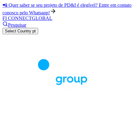
📲 Quer saber se seu projeto de PD&I é elegível? Entre em contato
conosco pelo Whatsapp!
FI CONNECT
GLOBAL
Pesquisar
Select Country
pt