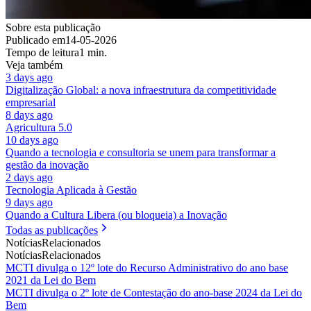
Sobre esta publicação
Publicado em
14-05-2026
Tempo de leitura
1 min.
Veja também
3 days ago
Digitalização Global: a nova infraestrutura da competitividade
empresarial
8 days ago
Agricultura 5.0
10 days ago
Quando a tecnologia e consultoria se unem para transformar a
gestão da inovação
2 days ago
Tecnologia Aplicada à Gestão
9 days ago
Quando a Cultura Libera (ou bloqueia) a Inovação
Todas as publicações
Notícias
Relacionados
Notícias
Relacionados
MCTI divulga o 12º lote do Recurso Administrativo do ano base
2021 da Lei do Bem
MCTI divulga o 2º lote de Contestação do ano-base 2024 da Lei do
Bem