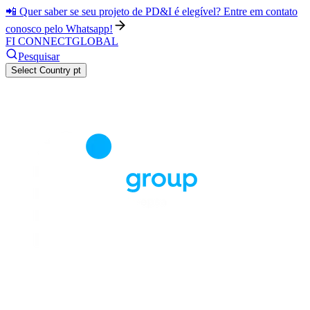
📲 Quer saber se seu projeto de PD&I é elegível? Entre em contato
conosco pelo Whatsapp!
FI CONNECT
GLOBAL
Pesquisar
Select Country
pt