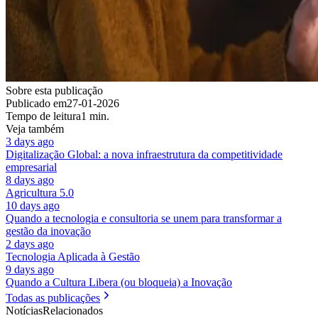
Sobre esta publicação
Publicado em
27-01-2026
Tempo de leitura
1 min.
Veja também
3 days ago
Digitalização Global: a nova infraestrutura da competitividade
empresarial
8 days ago
Agricultura 5.0
10 days ago
Quando a tecnologia e consultoria se unem para transformar a
gestão da inovação
2 days ago
Tecnologia Aplicada à Gestão
9 days ago
Quando a Cultura Libera (ou bloqueia) a Inovação
Todas as publicações
Notícias
Relacionados