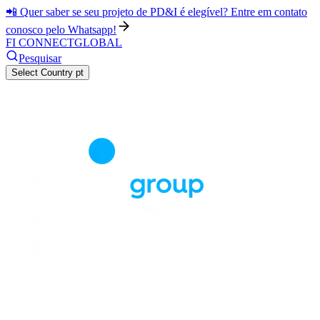
📲 Quer saber se seu projeto de PD&I é elegível? Entre em contato
conosco pelo Whatsapp!
FI CONNECT
GLOBAL
Pesquisar
Select Country
pt