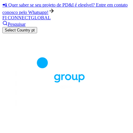
📲 Quer saber se seu projeto de PD&I é elegível? Entre em contato
conosco pelo Whatsapp!
FI CONNECT
GLOBAL
Pesquisar
Select Country
pt