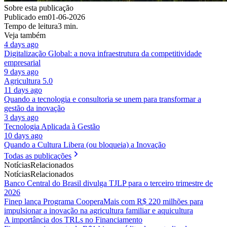
Sobre esta publicação
Publicado em
01-06-2026
Tempo de leitura
3 min.
Veja também
4 days ago
Digitalização Global: a nova infraestrutura da competitividade
empresarial
9 days ago
Agricultura 5.0
11 days ago
Quando a tecnologia e consultoria se unem para transformar a
gestão da inovação
3 days ago
Tecnologia Aplicada à Gestão
10 days ago
Quando a Cultura Libera (ou bloqueia) a Inovação
Todas as publicações
Notícias
Relacionados
Notícias
Relacionados
Banco Central do Brasil divulga TJLP para o terceiro trimestre de
2026
Finep lança Programa CooperaMais com R$ 220 milhões para
impulsionar a inovação na agricultura familiar e aquicultura
A importância dos TRLs no Financiamento