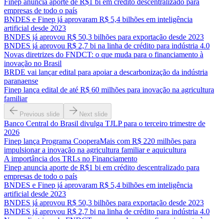
Finep anuncia aporte de R$1 bi em crédito descentralizado para
empresas de todo o país
BNDES e Finep já aprovaram R$ 5,4 bilhões em inteligência
artificial desde 2023
BNDES já aprovou R$ 50,3 bilhões para exportação desde 2023
BNDES já aprovou R$ 2,7 bi na linha de crédito para indústria 4.0
Novas diretrizes do FNDCT: o que muda para o financiamento à
inovação no Brasil
BRDE vai lançar edital para apoiar a descarbonização da indústria
paranaense
Finep lança edital de até R$ 60 milhões para inovação na agricultura
familiar
Previous slide
Next slide
Banco Central do Brasil divulga TJLP para o terceiro trimestre de
2026
Finep lança Programa CooperaMais com R$ 220 milhões para
impulsionar a inovação na agricultura familiar e aquicultura
A importância dos TRLs no Financiamento
Finep anuncia aporte de R$1 bi em crédito descentralizado para
empresas de todo o país
BNDES e Finep já aprovaram R$ 5,4 bilhões em inteligência
artificial desde 2023
BNDES já aprovou R$ 50,3 bilhões para exportação desde 2023
BNDES já aprovou R$ 2,7 bi na linha de crédito para indústria 4.0