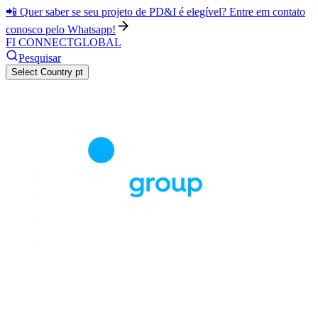
📲 Quer saber se seu projeto de PD&I é elegível? Entre em contato
conosco pelo Whatsapp!
FI CONNECT
GLOBAL
Pesquisar
Select Country
pt