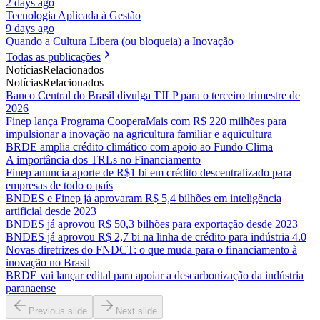
2 days ago
Tecnologia Aplicada à Gestão
9 days ago
Quando a Cultura Libera (ou bloqueia) a Inovação
Todas as publicações
Notícias
Relacionados
Notícias
Relacionados
Banco Central do Brasil divulga TJLP para o terceiro trimestre de
2026
Finep lança Programa CooperaMais com R$ 220 milhões para
impulsionar a inovação na agricultura familiar e aquicultura
BRDE amplia crédito climático com apoio ao Fundo Clima
A importância dos TRLs no Financiamento
Finep anuncia aporte de R$1 bi em crédito descentralizado para
empresas de todo o país
BNDES e Finep já aprovaram R$ 5,4 bilhões em inteligência
artificial desde 2023
BNDES já aprovou R$ 50,3 bilhões para exportação desde 2023
BNDES já aprovou R$ 2,7 bi na linha de crédito para indústria 4.0
Novas diretrizes do FNDCT: o que muda para o financiamento à
inovação no Brasil
BRDE vai lançar edital para apoiar a descarbonização da indústria
paranaense
Previous slide
Next slide