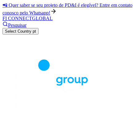
📲 Quer saber se seu projeto de PD&I é elegível? Entre em contato
conosco pelo Whatsapp!
FI CONNECT
GLOBAL
Pesquisar
Select Country
pt