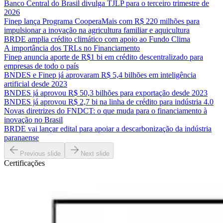
Banco Central do Brasil divulga TJLP para o terceiro trimestre de
2026
Finep lança Programa CooperaMais com R$ 220 milhões para
impulsionar a inovação na agricultura familiar e aquicultura
BRDE amplia crédito climático com apoio ao Fundo Clima
A importância dos TRLs no Financiamento
Finep anuncia aporte de R$1 bi em crédito descentralizado para
empresas de todo o país
BNDES e Finep já aprovaram R$ 5,4 bilhões em inteligência
artificial desde 2023
BNDES já aprovou R$ 50,3 bilhões para exportação desde 2023
BNDES já aprovou R$ 2,7 bi na linha de crédito para indústria 4.0
Novas diretrizes do FNDCT: o que muda para o financiamento à
inovação no Brasil
BRDE vai lançar edital para apoiar a descarbonização da indústria
paranaense
Previous slide
Next slide
Certificações