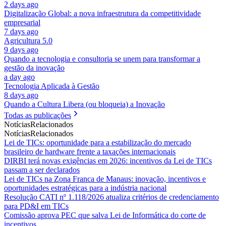
2 days ago
Digitalização Global: a nova infraestrutura da competitividade
empresarial
7 days ago
Agricultura 5.0
9 days ago
Quando a tecnologia e consultoria se unem para transformar a
gestão da inovação
a day ago
Tecnologia Aplicada à Gestão
8 days ago
Quando a Cultura Libera (ou bloqueia) a Inovação
Todas as publicações
Notícias
Relacionados
Notícias
Relacionados
Lei de TICs: oportunidade para a estabilização do mercado
brasileiro de hardware frente a taxações internacionais
DIRBI terá novas exigências em 2026: incentivos da Lei de TICs
passam a ser declarados
Lei de TICs na Zona Franca de Manaus: inovação, incentivos e
oportunidades estratégicas para a indústria nacional
Resolução CATI nº 1.118/2026 atualiza critérios de credenciamento
para PD&I em TICs
Comissão aprova PEC que salva Lei de Informática do corte de
incentivos