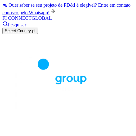
📲 Quer saber se seu projeto de PD&I é elegível? Entre em contato
conosco pelo Whatsapp!
FI CONNECT
GLOBAL
Pesquisar
Select Country
pt