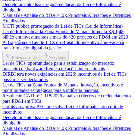
Decreto que atualiza a regulamentação da Lei de Informática é
divulgado
Manual de Análise do RDA (4.0): Principais Alterações e Diretrizes
Atualizadas
MCTI publica prorrogação da Lei de TICs (Lei de Informática)
Lei de Informática da Zona Franca de Manaus fomenta R$ 1,48
bilhão em investimentos e mais de 420 projetos de PD&I em 2023
A Trajetória da Lei de TICs no Brasil: do incentivo à inovação à
transformação digital da gestão
Previous slide
Next slide
Lei de TICs: oportunidade para a estabilização do mercado
brasileiro de hardware frente a taxações internacionais
DIRBI terá novas exigências em 2026: incentivos da Lei de TICs
passam a ser declarados
Lei de TICs na Zona Franca de Manaus: inovação, incentivos e
oportunidades estratégicas para a indústria nacional
Resolução CATI nº 1.118/2026 atualiza critérios de credenciamento
para PD&I em TICs
Comissão aprova PEC que salva Lei de Informática do corte de
incentivos
Decreto que atualiza a regulamentação da Lei de Informática é
divulgado
Manual de Análise do RDA (4.0): Principais Alterações e Diretrizes
Atualizadas