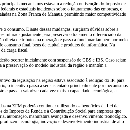
e os principais mecanismos estavam a redução ou isenção do Imposto de
ederais e estaduais incidentes sobre o faturamento das empresas, e
nstaladas na Zona Franca de Manaus, permitindo maior competitividade
bre o consumo. Diante dessas mudanças, surgiram dúvidas sobre a
struturada justamente para preservar o tratamento diferenciado da
o direta de tributos na operação e passa a funcionar também por meio
e consumo final, bens de capital e produtos de informática. Na
da carga fiscal.
poderão ocorrer inicialmente com suspensão de CBS e IBS. Caso sejam
rça a preservação do modelo industrial da região e mantém a
centivo da legislação na região estava associado à redução do IPl para
io, o incentivo passa a ser sustentado principalmente por mecanismos
to e passa a valorizar cada vez mais a capacidade tecnológica, a
adas na ZFM poderão continuar utilizando os benefícios da Lei de
os do Imposto de Renda e à Contribuição Social para empresas que
haria, automação, manufatura avançada e desenvolvimento teonológico.
produzem tecnologia, inovação e desenvolvimento industrial de alto