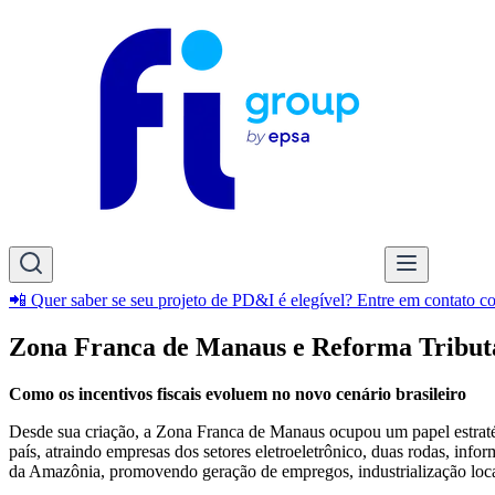
📲 Quer saber se seu projeto de PD&I é elegível? Entre em contato 
Zona Franca de Manaus e Reforma Tribut
Como os incentivos fiscais evoluem no novo cenário brasileiro
Desde sua criação, a Zona Franca de Manaus ocupou um papel estratég
país, atraindo empresas dos setores eletroeletrônico, duas rodas, in
da Amazônia, promovendo geração de empregos, industrialização loca