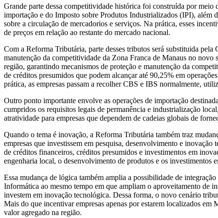
Grande parte dessa competitividade histórica foi construída por meio 
importação e do Imposto sobre Produtos Industrializados (IPI), além 
sobre a circulação de mercadorios e serviços. Na prática, esses ince
de preços em relação ao restante do mercado nacional.
Com a Reforma Tributária, parte desses tributos será substituida pe
manutenção da competitividade da Zona Franca de Manaus no novo sist
região, garantindo mecanismos de proteção e manutenção da competiti
de créditos presumidos que podem alcançar até 90,25% em operações c
prática, as empresas passam a recolher CBS e IBS normalmente, utiliza
Outro ponto importante envolve as operações de importação destinada
cumpridos os requisitos legais de permanência e industrialização local
atratividade para empresas que dependem de cadeias globais de forn
Quando o tema é inovação, a Reforma Tributária também traz mudanç
empresas que investissem em pesquisa, desenvolvimento e inovação te
de créditos financeiros, créditos presumidos e investimentos em inova
engenharia local, o desenvolvimento de produtos e os investimentos 
Essa mudança de lógica também amplia a possibilidade de integração e
Informática ao mesmo tempo em que ampliam o aproveitamento de ince
investem em inovação tecnológica. Dessa forma, o novo cenário tribut
Mais do que incentivar empresas apenas por estarem localizados em M
valor agregado na região.