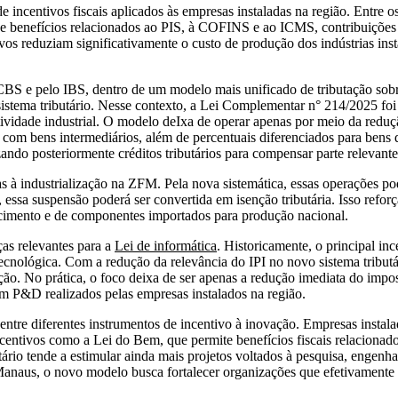
de incentivos fiscais aplicados às empresas instaladas na região. Entr
de benefícios relacionados ao PIS, à COFINS e ao ICMS, contribuições f
ntivos reduziam significativamente o custo de produção dos indústrias i
la CBS e pelo IBS, dentro de um modelo mais unificado de tributação so
ema tributário. Nesse contexto, a Lei Complementar n° 214/2025 foi e
vidade industrial. O modelo deIxa de operar apenas por meio da reduçã
om bens intermediários, além de percentuais diferenciados para bens d
ndo posteriormente créditos tributários para compensar parte relevante 
s à industrialização na ZFM. Pela nova sistemática, essas operações 
, essa suspensão poderá ser convertida em isenção tributária. Isso refo
ecimento e de componentes importados para produção nacional.
as relevantes para a
Lei de informática
. Historicamente, o principal in
cnológica. Com a redução da relevância do IPI no novo sistema tributár
ção. No prática, o foco deixa de ser apenas a redução imediata do impos
em P&D realizados pelas empresas instalados na região.
ntre diferentes instrumentos de incentivo à inovação. Empresas instal
ntivos como a Lei do Bem, que permite benefícios fiscais relacionad
ário tende a estimular ainda mais projetos voltados à pesquisa, engen
anaus, o novo modelo busca fortalecer organizações que efetivamente 