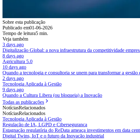
Sobre esta publicação
Publicado em
01-06-2026
Tempo de leitura
5 min.
Veja também
3 days ago
Digitalização Global: a nova infraestrutura da competitividade empres
8 days ago
Agricultura 5.0
10 days ago
Quando a tecnologia e consultoria se unem para transformar a gestão
2 days ago
Tecnologia Aplicada à Gestão
9 days ago
Quando a Cultura Libera (ou bloqueia) a Inovação
Todas as publicações
Notícias
Relacionados
Notícias
Relacionados
Tecnologia Aplicada à Gestão
Regulação de IA, LGPD e Cibersegurança
Estagnação regulatória do ReData ameaça investimentos em data cente
Digital Twins, IoT e o futuro da Inovação industrial