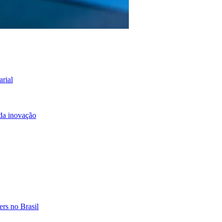
arial
 da inovação
rs no Brasil