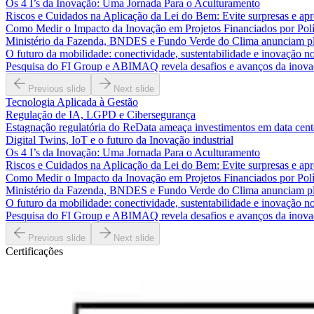
Os 4 I’s da Inovação: Uma Jornada Para o Aculturamento
Riscos e Cuidados na Aplicação da Lei do Bem: Evite surpresas e apr
Como Medir o Impacto da Inovação em Projetos Financiados por Polít
Ministério da Fazenda, BNDES e Fundo Verde do Clima anunciam pla
O futuro da mobilidade: conectividade, sustentabilidade e inovação no
Pesquisa do FI Group e ABIMAQ revela desafios e avanços da inovaç
Previous slide
Next slide
Tecnologia Aplicada à Gestão
Regulação de IA, LGPD e Cibersegurança
Estagnação regulatória do ReData ameaça investimentos em data cente
Digital Twins, IoT e o futuro da Inovação industrial
Os 4 I’s da Inovação: Uma Jornada Para o Aculturamento
Riscos e Cuidados na Aplicação da Lei do Bem: Evite surpresas e apr
Como Medir o Impacto da Inovação em Projetos Financiados por Polít
Ministério da Fazenda, BNDES e Fundo Verde do Clima anunciam pla
O futuro da mobilidade: conectividade, sustentabilidade e inovação no
Pesquisa do FI Group e ABIMAQ revela desafios e avanços da inovaç
Previous slide
Next slide
Certificações