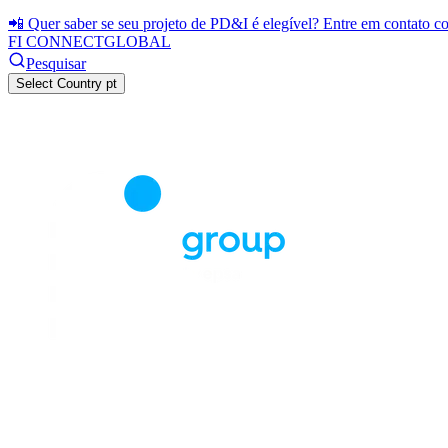
📲 Quer saber se seu projeto de PD&I é elegível? Entre em contato 
FI CONNECT
GLOBAL
Pesquisar
Select Country
pt